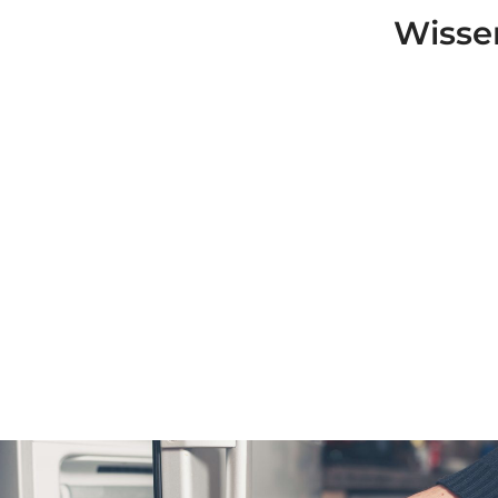
urück.
gründlichste