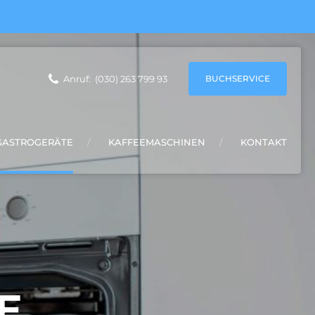
BUCHSERVICE
Anruf:
(030) 263 799 93
GASTROGERÄTE
KAFFEEMASCHINEN
KONTAKT
E