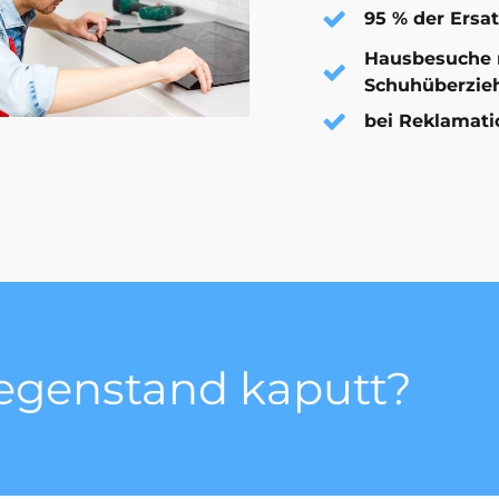
95 % der Ersat
Hausbesuche 
Schuhüberzie
bei Reklamati
gegenstand kaputt?