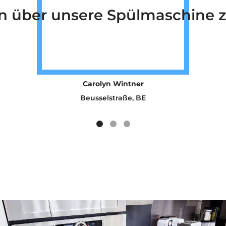
n, sie hatten auch das beste 
Michael Doe
Beusselstraße, BE