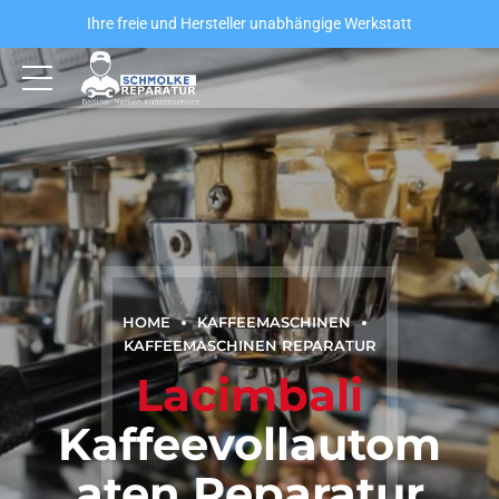
Ihre freie und Hersteller unabhängige Werkstatt
HOME
KAFFEEMASCHINEN
KAFFEEMASCHINEN REPARATUR
Lacimbali
Kaffeevollautom
aten Reparatur