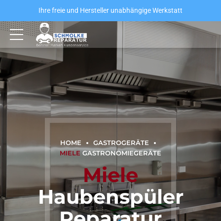
Ihre freie und Hersteller unabhängige Werkstatt
HOME
GASTROGERÄTE
MIELE
GASTRONOMIEGERÄTE
Miele
Haubenspüler
Reparatur